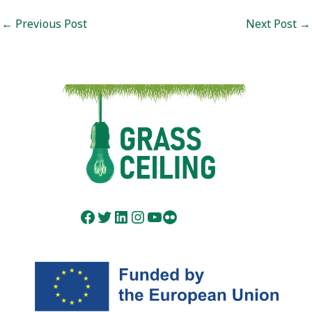
Post
←
Previous Post
Next Post
→
navigation
Facebook
Twitter
LinkedIn
Instagram
YouTube
Flickr